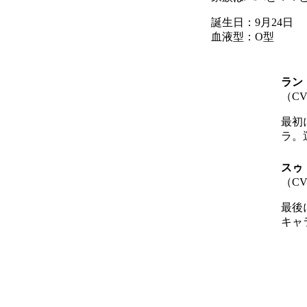
誕生日：9月24日
血液型：O型
ラン
（C
最初
ラ。
スゥ
（
C
最後
キャ