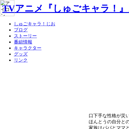
TVアニメ『しゅごキャラ！
しゅごキャラ！じお
ブログ
ストーリー
番組情報
キャラクター
グッズ
リンク
口下手な性格が災
ほんとうの自分と
家族はパパとママ