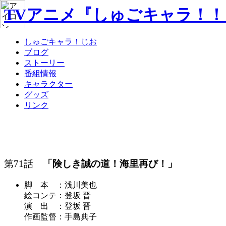
TVアニメ『しゅごキャラ！
しゅごキャラ！じお
ブログ
ストーリー
番組情報
キャラクター
グッズ
リンク
第71話
「険しき誠の道！海里再び！」
脚 本 ：浅川美也
絵コンテ：登坂 晋
演 出 ：登坂 晋
作画監督：手島典子