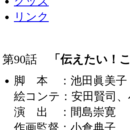
グッズ
リンク
第90話
「伝えたい！こ
脚 本 ：池田眞美子
絵コンテ：安田賢司、
演 出 ：間島崇寛
作画監督：小倉典子