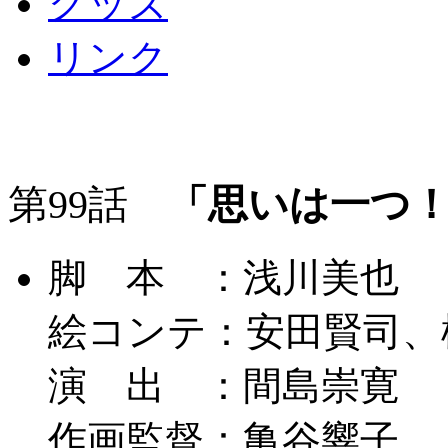
グッズ
リンク
第99話
「思いは一つ！
脚 本 ：浅川美也
絵コンテ：安田賢司、
演 出 ：間島崇寛
作画監督：亀谷響子